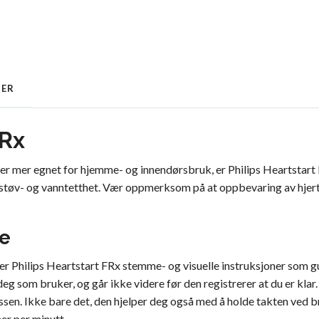
GER
FRx
m er mer egnet for hjemme- og innendørsbruk, er Philips Heartstart
støv- og vanntetthet. Vær oppmerksom på at oppbevaring av hjert
le
er Philips Heartstart FRx stemme- og visuelle instruksjoner som
deg som bruker, og går ikke videre før den registrerer at du er klar.
sen. Ikke bare det, den hjelper deg også med å holde takten ved 
r per minutt.