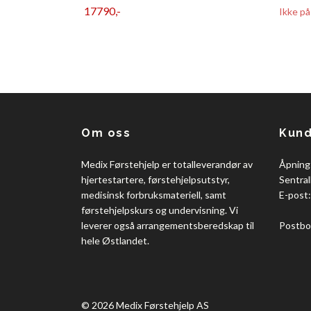
17790,-
Ikke på
Om oss
Kund
Medix Førstehjelp er totalleverandør av
Åpning
hjertestartere, førstehjelpsutstyr,
Sentral
medisinsk forbruksmateriell, samt
E-post
førstehjelpskurs og undervisning. Vi
leverer også arrangementsberedskap til
Postbo
hele Østlandet.
© 2026 Medix Førstehjelp AS