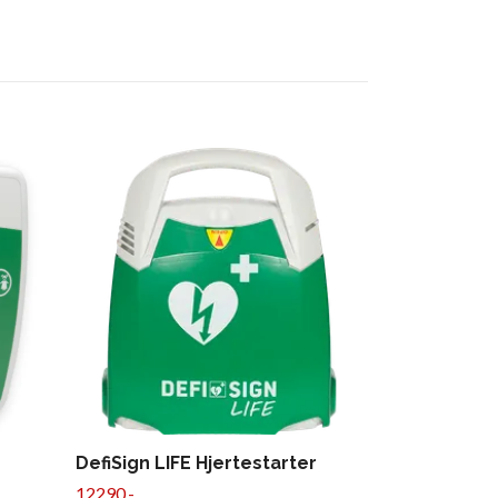
CU MEDICAL 
DefiSign LIFE Hjertestarter
Hjertestart
12290,-