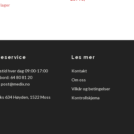
 lager
eservice
Les mer
stid hver dag 09:00-17:00
Kontakt
bord: 64 80 81 20
Om oss
:
post@medix.no
Vilkår og betingelser
ks 634 Høyden, 1522 Moss
Kontrollskjema