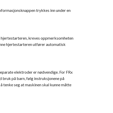
 informasjonsknappen trykkes inn under en
fra hjertestarteren, kreves oppmerksomheten
enne hjertestarteren utfører automatisk
 separate elektroder er nødvendige. For FRx
d bruk på barn, følg instruksjonene på
g å tenke seg at maskinen skal kunne måtte