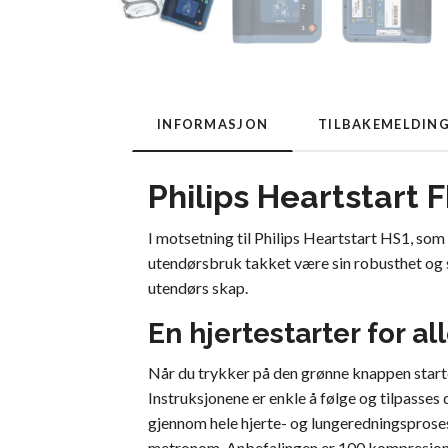
INFORMASJON
TILBAKEMELDIN
Philips Heartstart 
I motsetning til Philips Heartstart HS1, so
utendørsbruk takket være sin robusthet og 
utendørs skap.
En hjertestarter for al
Når du trykker på den grønne knappen start
Instruksjonene er enkle å følge og tilpasses 
gjennom hele hjerte- og lungeredningsproses
metronom. Anbefalingen er 100 kompresjone