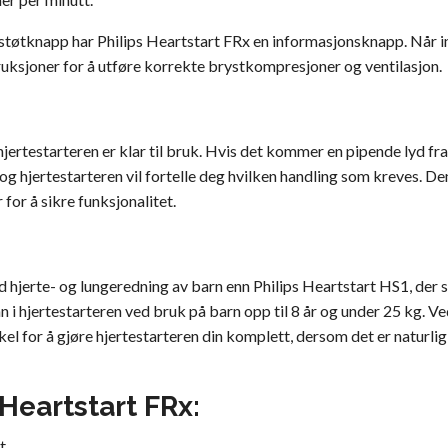
rød støtknapp har Philips Heartstart FRx en informasjonsknapp. Når
struksjoner for å utføre korrekte brystkompresjoner og ventilasjon.
 hjertestarteren er klar til bruk. Hvis det kommer en pipende lyd 
g hjertestarteren vil fortelle deg hvilken handling som kreves. D
for å sikre funksjonalitet.
d hjerte- og lungeredning av barn enn Philips Heartstart HS1, der
 i hjertestarteren ved bruk på barn opp til 8 år og under 25 kg. Ve
el for å gjøre hjertestarteren din komplett, dersom det er naturli
Heartstart FRx:
t