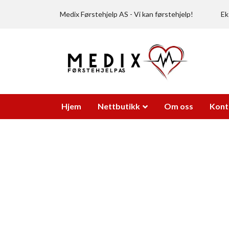
Medix Førstehjelp AS - Vi kan førstehjelp!
Ek
Hjem
Nettbutikk
Om oss
Kont