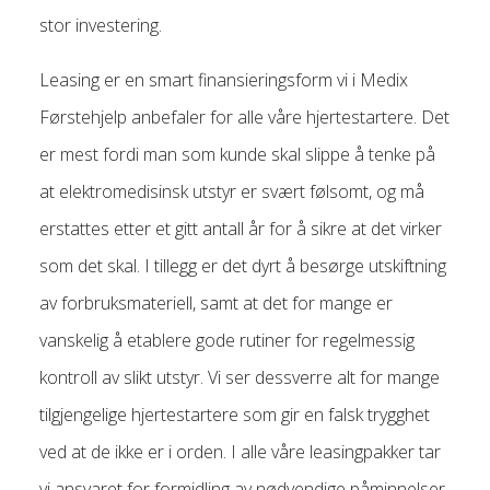
stor investering.
Leasing er en smart finansieringsform vi i Medix
Førstehjelp anbefaler for alle våre hjertestartere. Det
er mest fordi man som kunde skal slippe å tenke på
at elektromedisinsk utstyr er svært følsomt, og må
erstattes etter et gitt antall år for å sikre at det virker
som det skal. I tillegg er det dyrt å besørge utskiftning
av forbruksmateriell, samt at det for mange er
vanskelig å etablere gode rutiner for regelmessig
kontroll av slikt utstyr. Vi ser dessverre alt for mange
tilgjengelige hjertestartere som gir en falsk trygghet
ved at de ikke er i orden. I alle våre leasingpakker tar
vi ansvaret for formidling av nødvendige påminnelser