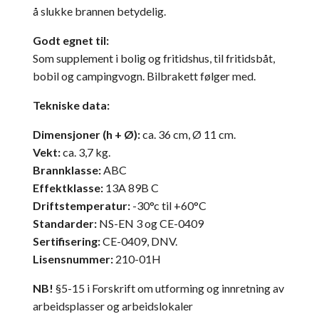
å slukke brannen betydelig.
Godt egnet til:
Som supplement i bolig og fritidshus, til fritidsbåt,
bobil og campingvogn. Bilbrakett følger med.
Tekniske data:
Dimensjoner (h + Ø):
ca. 36 cm, Ø 11 cm.
Vekt:
ca. 3,7 kg.
Brannklasse:
ABC
Effektklasse:
13A 89B C
Driftstemperatur:
-30°c til +60°C
Standarder:
NS-EN 3 og CE-0409
Sertifisering:
CE-0409, DNV.
Lisensnummer:
210-01H
NB!
§5-15 i Forskrift om utforming og innretning av
arbeidsplasser og arbeidslokaler