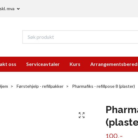
skl. mva
akt oss
Serviceavtaler
Kurs
Arrangementsbered
Hjem
Førstehjelp - refillpakker
Pharmafiks - refillpose 8 (plaster)
Pharmaf
(plaste
100,-