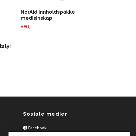
NorAid innholdspakke
medisinskap
690,-
Generell in
grunnlegge
659,-
tstyr
Sosiale medier
Facebook