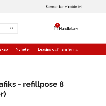
Sammen kan vi redde liv!
0
Handlekurv
skap
Nyheter
Leasing og finansiering
iks - refillpose 8
r)