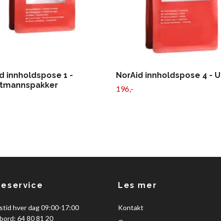
d innholdspose 1 -
NorAid innholdspose 4 - U
ltmannspakker
196,-
eservice
Les mer
stid hver dag 09:00-17:00
Kontakt
bord: 64 80 81 20