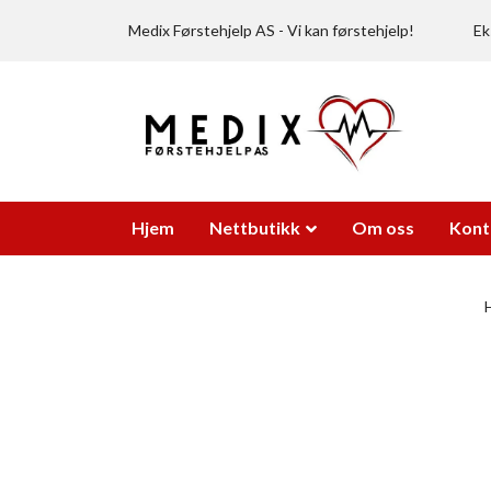
Medix Førstehjelp AS - Vi kan førstehjelp!
Ek
Hjem
Nettbutikk
Om oss
Kont