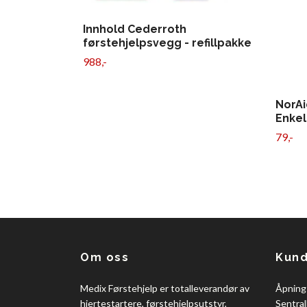
Innhold Cederroth
førstehjelpsvegg - refillpakke
988,-
NorAi
Enke
79,-
Om oss
Kund
Medix Førstehjelp er totalleverandør av
Åpning
hjertestartere, førstehjelpsutstyr,
Sentral