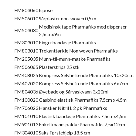
FM803060
Ispose
FM506010
Sårplaster non-woven 0,5 m
Medisinsk tape Pharmafiks med dispenser
FM503030
2,5cmx9m
FM303010
Fingerbandasje Pharmafiks
FM803010
Trekanttørkle Non woven Pharmafiks
FM205035
Munn-til-munn-maske Pharmafiks
FM506065
Plasterstrips 25 stk
FM408025
Kompress Selvheftende Pharmafiks 10x20cm
FM407020
Kompress Selvheftende Pharmafiks 6x7cm
FM804036
Øyebade og Sårvaskvann 3x20ml
FM100020
Gasbind elastisk Pharmafiks 7,5cm x 4,5m
FM706023
Hansker Nitril L 2 pk Pharmafiks
FM101010
Elastisk bandasje Pharmafiks 7,5cmx4,5m
FM901013
Enkeltmannspakke Pharmafiks 7,5x12cm
FM304010
Saks Førstehjelp 18,5 cm