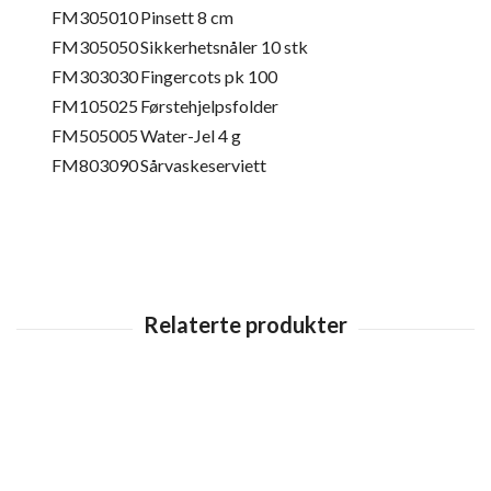
FM305010
Pinsett 8 cm
FM305050
Sikkerhetsnåler 10 stk
FM303030
Fingercots pk 100
FM105025
Førstehjelpsfolder
FM505005
Water-Jel 4 g
FM803090
Sårvaskeserviett