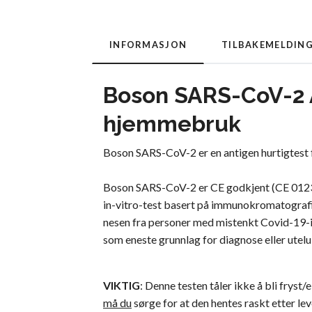
INFORMASJON
TILBAKEMELDIN
Boson SARS-CoV-2 An
hjemmebruk
Boson SARS-CoV-2 er en antigen hurtigtest f
Boson SARS-CoV-2 er CE godkjent (CE 0123) o
in-vitro-test basert på immunokromatografi.
nesen fra personer med mistenkt Covid-19-i
som eneste grunnlag for diagnose eller utelu
VIKTIG
: Denne testen tåler ikke å bli fryst
må du
sørge for at den hentes raskt etter le