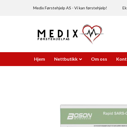
Medix Førstehjelp AS - Vi kan førstehjelp!
Ek
Hjem
Nettbutikk
Om oss
Kont