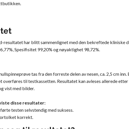
ttbutikken.
tet
sultatet har blitt sammenlignet med den bekreftede kliniske diag
 96,77%, Spesifisitet 99,20% og nøyaktighet 98,72%.
ullspinneprøve tas fra den forreste delen av nesen, ca. 2,5 cm inn.
t overføres til testkassetten. Resultatet kan avleses allerede ette
g vist med bilder.
iste disse resultater:
ørte testen selvstendig med suksess.
fortolket korrekt.