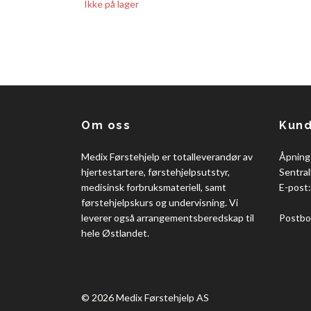
Ikke på lager
Om oss
Kund
Medix Førstehjelp er totalleverandør av
Åpning
hjertestartere, førstehjelpsutstyr,
Sentral
medisinsk forbruksmateriell, samt
E-post
førstehjelpskurs og undervisning. Vi
leverer også arrangementsberedskap til
Postbo
hele Østlandet.
© 2026 Medix Førstehjelp AS