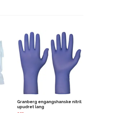
Hanske nitri
PF blå (S-XL
149,-
Granberg engangshanske nitril
upudret lang