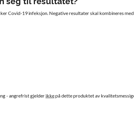
 seg til resultatet?
kker Covid-19 infeksjon. Negative resultater skal kombineres med 
ing - angrefrist gjelder
ikke
på dette produktet av kvalitetsmessig