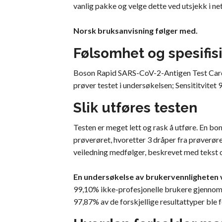
vanlig pakke og velge dette ved utsjekk i ne
Norsk bruksanvisning følger med.
Følsomhet og spesifisi
Boson Rapid SARS-CoV-2-Antigen Test Card-re
prøver testet i undersøkelsen; Sensititvitet
Slik utføres testen
Testen er meget lett og rask å utføre. En bom
prøverøret, hvoretter 3 dråper fra prøverøre
veiledning medfølger, beskrevet med tekst o
En undersøkelse av brukervennligheten v
99,10% ikke-profesjonelle brukere gjennomf
97,87% av de forskjellige resultattyper ble 