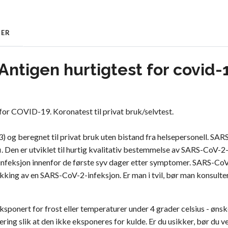
GER
tigen hurtigtest for covid-19
or COVID-19. Koronatest til privat bruk/selvtest.
g beregnet til privat bruk uten bistand fra helsepersonell. SARS
 Den er utviklet til hurtig kvalitativ bestemmelse av SARS-CoV-2-v
nfeksjon innenfor de første syv dager etter symptomer. SARS-CoV
kking av en SARS-CoV-2-infeksjon. Er man i tvil, bør man konsulter
/eksponert for frost eller temperaturer under 4 grader celsius - ønsk
vering slik at den ikke eksponeres for kulde. Er du usikker, bør d