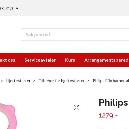
skl. mva
akt oss
Serviceavtaler
Kurs
Arrangementsbered
Hjertestarter
Tilbehør for hjertestarter
Philips FRx barnenø
Philip
1279,-