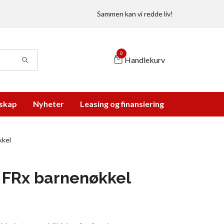
Sammen kan vi redde liv!
0
Handlekurv
skap
Nyheter
Leasing og finansiering
kkel
s FRx barnenøkkel