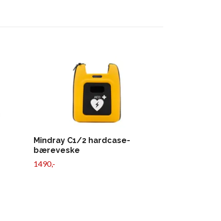
Mindray C1/2 hardcase-
bæreveske
1490,-
Philips Hea
Smart Pads 
990,-