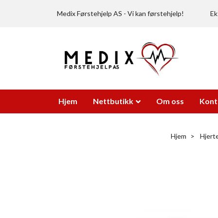
Medix Førstehjelp AS - Vi kan førstehjelp!
Ek
Hjem
Nettbutikk
Om oss
Kont
Hjem
Hjert