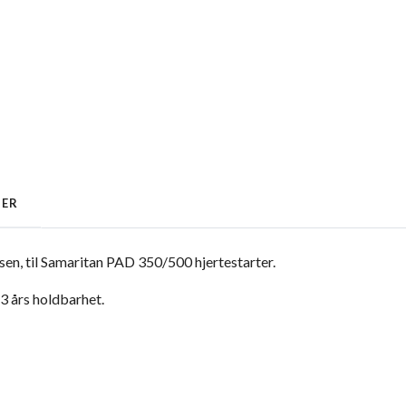
GER
sen, til Samaritan PAD 350/500 hjertestarter.
 3 års holdbarhet.