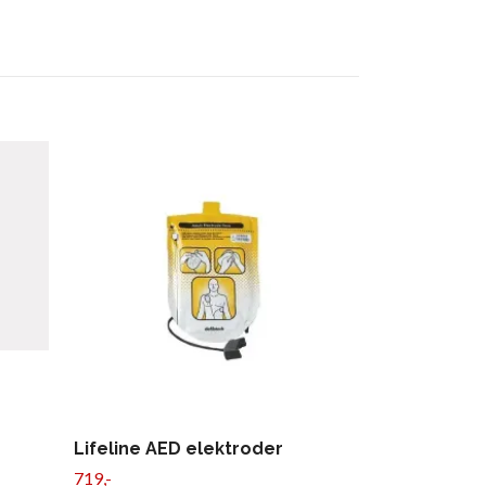
Lifeline AED elektroder
Pharmafiks
(AED-kit)
719,-