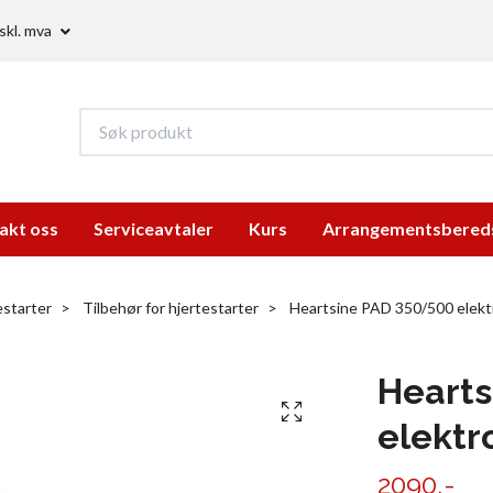
skl. mva
akt oss
Serviceavtaler
Kurs
Arrangementsbered
estarter
Tilbehør for hjertestarter
Heartsine PAD 350/500 elekt
Hearts
elektr
2090,-