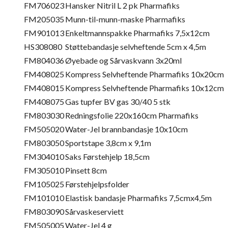
FM706023
Hansker Nitril L 2 pk Pharmafiks
FM205035
Munn-til-munn-maske Pharmafiks
FM901013
Enkeltmannspakke Pharmafiks 7,5x12cm
HS308080
Støttebandasje selvheftende 5cm x 4,5m
FM804036
Øyebade og Sårvaskvann 3x20ml
FM408025
Kompress Selvheftende Pharmafiks 10x20cm
FM408015
Kompress Selvheftende Pharmafiks 10x12cm
FM408075
Gas tupfer BV gas 30/40 5 stk
FM803030
Redningsfolie 220x160cm Pharmafiks
FM505020
Water-Jel brannbandasje 10x10cm
FM803050
Sportstape 3,8cm x 9,1m
FM304010
Saks Førstehjelp 18,5cm
FM305010
Pinsett 8cm
FM105025
Førstehjelpsfolder
FM101010
Elastisk bandasje Pharmafiks 7,5cmx4,5m
FM803090
Sårvaskeserviett
FM505005
Water-Jel 4 g