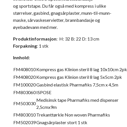
og
sportstape. Du får også med kompress i ulike
størrelser, gasbind, gnagsårplaster, munn-til-munn-
maske, sårvaskeservietter, brannbandasje
og
øyebadevann
med mer.
Produktinformasjon
: H: 32 B: 22 D: 13 cm
Forpakning
: 1 stk
Innhold:
FM408010
Kompress gas Klinion steril 8 lag 10x10cm 2pk
FM408020
Kompress gas Klinion steril 8 lag 5x5cm 2pk
FM100020
Gasbind elastisk Pharmafiks 7,5cm x 4,5m
FM803060
ISPOSE
Medisinsk tape Pharmafiks med dispenser
FM503030
2,5cmx9m
FM803010
Trekanttørkle Non woven Pharmafiks
FM502039
Gnagsårplaster stort 1 stk