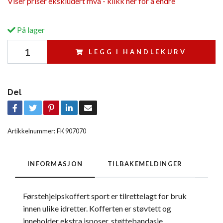
Viser priser ekskludert mva - klikk her for å endre
På lager
LEGG I HANDLEKURV
Del
Artikkelnummer:
FK 907070
INFORMASJON
TILBAKEMELDINGER
Førstehjelpskoffert sport er tilrettelagt for bruk
innen ulike idretter. Kofferten er støvtett og
inneholder ekstra isposer,
støttebandasje