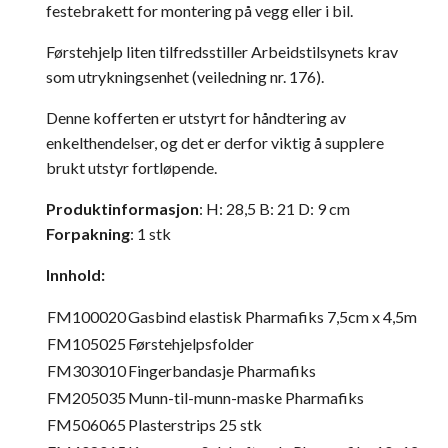
festebrakett for montering på vegg eller i bil.
Førstehjelp liten tilfredsstiller Arbeidstilsynets krav
som utrykningsenhet (veiledning nr. 176).
Denne kofferten er utstyrt for håndtering av
enkelthendelser, og det er derfor viktig å supplere
brukt utstyr fortløpende.
Produktinformasjon
: H: 28,5 B: 21 D: 9 cm
Forpakning
: 1 stk
Innhold:
FM100020
Gasbind elastisk Pharmafiks 7,5cm x 4,5m
FM105025
Førstehjelpsfolder
FM303010
Fingerbandasje Pharmafiks
FM205035
Munn-til-munn-maske Pharmafiks
FM506065
Plasterstrips 25 stk