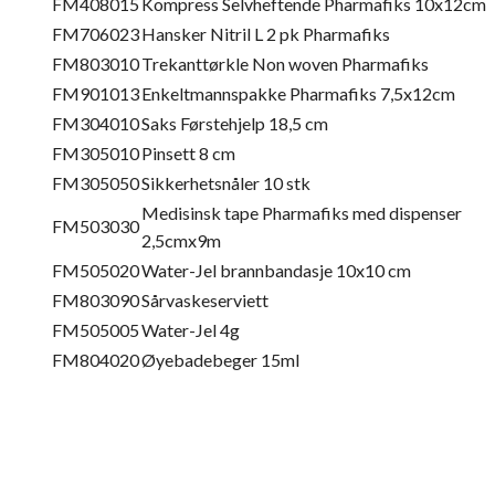
FM408015
Kompress Selvheftende Pharmafiks 10x12cm
FM706023
Hansker Nitril L 2 pk Pharmafiks
FM803010
Trekanttørkle Non woven Pharmafiks
FM901013
Enkeltmannspakke Pharmafiks 7,5x12cm
FM304010
Saks Førstehjelp 18,5 cm
FM305010
Pinsett 8 cm
FM305050
Sikkerhetsnåler 10 stk
Medisinsk tape Pharmafiks med dispenser
FM503030
2,5cmx9m
FM505020
Water-Jel brannbandasje 10x10 cm
FM803090
Sårvaskeserviett
FM505005
Water-Jel 4g
FM804020
Øyebadebeger 15ml